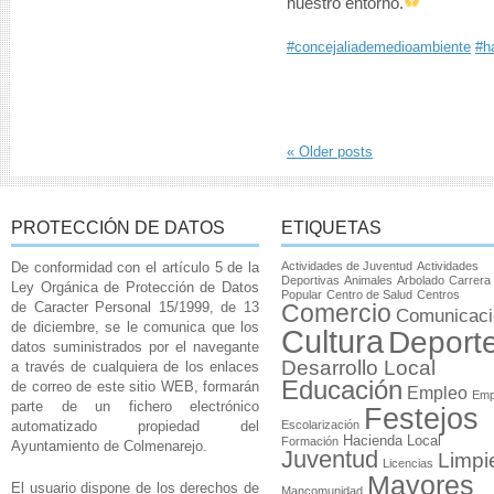
nuestro entorno.
#concejaliademedioambiente
#h
«
Older posts
PROTECCIÓN DE DATOS
ETIQUETAS
De conformidad con el artículo 5 de la
Actividades de Juventud
Actividades
Deportivas
Animales
Arbolado
Carrera
Ley Orgánica de Protección de Datos
Popular
Centro de Salud
Centros
de Caracter Personal 15/1999, de 13
Comercio
Comunicaci
de diciembre, se le comunica que los
Cultura
Deport
datos suministrados por el navegante
Desarrollo Local
a través de cualquiera de los enlaces
Educación
de correo de este sitio WEB, formarán
Empleo
Emp
parte de un fichero electrónico
Festejos
automatizado propiedad del
Escolarización
Hacienda Local
Formación
Ayuntamiento de Colmenarejo.
Juventud
Limpi
Licencias
Mayores
El usuario dispone de los derechos de
Mancomunidad