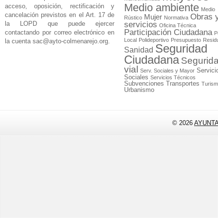
Medio ambiente
acceso, oposición, rectificación y
Medio
cancelación previstos en el Art. 17 de
Obras 
Mujer
Rústico
Normativa
la LOPD que puede ejercer
servicios
Oficina Técnica
Participación Ciudadana
contactando por correo electrónico en
P
Local
Polideportivo
Presupuesto
Resid
la cuenta
sac@ayto-colmenarejo.org
.
Seguridad
Sanidad
Ciudadana
Segurid
vial
Servici
Serv. Sociales y Mayor
Sociales
Servicios Técnicos
Subvenciones
Transportes
Turis
Urbanismo
© 2026
AYUNT