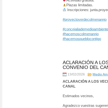
Actividad gratuita.
Plazas limitadas.
Inscripciones: junta.pro
#proyectoverdecolmenarejo
#concejaliademedioambient
#hacemoscolmenarejo
#hacemospueblocontigo
ACLARACIÓN A LO
CONVENIO DEL CA
13/02/2026
Medio Am
ACLARACIÓN A LOS VEC
CANAL
Estimados vecinos,
Agradezco vuestras sugerenc