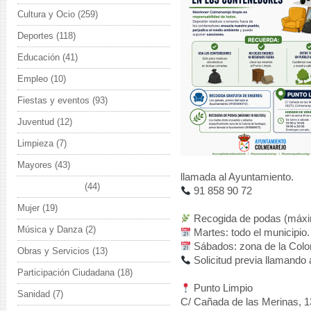
Cultura y Ocio
(259)
Deportes
(118)
Educación
(41)
Empleo
(10)
Fiestas y eventos
(93)
Juventud
(12)
Limpieza
(7)
Mayores
(43)
llamada al Ayuntamiento.
Medio Ambiente
(44)
91 858 90 72
Mujer
(19)
Recogida de podas (máxim
Música y Danza
(2)
Martes: todo el municipio.
Sábados: zona de la Colon
Obras y Servicios
(13)
Solicitud previa llamando 
Participación Ciudadana
(18)
Punto Limpio
Sanidad
(7)
C/ Cañada de las Merinas, 