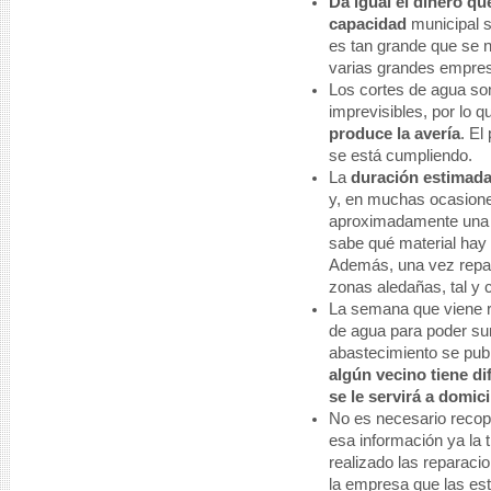
Da igual el dinero qu
capacidad
municipal s
es tan grande que se n
varias grandes empres
Los cortes de agua son
imprevisibles, por lo 
produce la avería
. El
se está cumpliendo.
La
duración estimad
y, en muchas ocasione
aproximadamente una h
sabe qué material hay 
Además, una vez repar
zonas aledañas, tal y
La semana que viene r
de agua para poder sum
abastecimiento se pub
algún vecino tiene di
se le servirá a domici
No es necesario recopi
esa información ya la 
realizado las reparaci
la empresa que las es