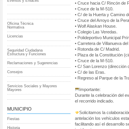
Eventos y Enlaces
• Cruce hacia C/ Rincón de 
• Cruce de la M-510.
Noticias
• C/ de la Huerta y Camino de
• Cruce del Arroyo de la Pera
Oficina Técnica
• Wolf Alaskan House.
Normativa
• Colegio Las Veredas.
Licencias
• Polideportivo Municipal Prí
• Carretera de Villanueva del 
• Rotonda de C/ Madrid.
Seguridad Ciudadana
Estructura y Funciones
• Plaza de la Constitución (c
• Cruce de la M-510.
Reclamaciones y Sugerencias
• C/ San Lorenzo (dirección c
Consejos
• C/ de las Eras.
• Regreso al Parque de la Tr
Servicios Sociales y Mayores
Importante:
Mayores
Durante la celebración del e
el recorrido indicado.
MUNICIPIO
Solicitamos la colaboración
antelación los vehículos est
Fiestas
facilitando así el desarrollo 
Historia