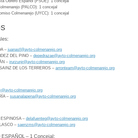
ista Obrero Español (PSOE): 1 concejal
Colmenarejo (PALCO): 1 concejal
omiso Colmenarejo (UYCC): 1 concejal
os
les:
DA –
juanasf@ayto-colmenarejo.org
NDEZ DEL PINO –
depedrazae@ayto-colmenarejo.org
ÁN –
irurzunjr@ayto-colmenarejo.org
SAINZ DE LOS TERREROS –
arronteam@ayto-colmenarejo.org
y@ayto-colmenarejo.org
RÍA –
susanalapena@ayto-colmenarejo.org
 ESPINOSA –
delafuenteg@ayto-colmenarejo.org
ELASCO –
saenzms@ayto-colmenarejo.org
SPAÑOL – 1 Concejal: