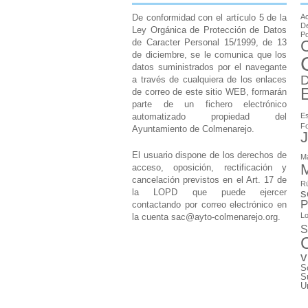
De conformidad con el artículo 5 de la
Ac
De
Ley Orgánica de Protección de Datos
Po
de Caracter Personal 15/1999, de 13
de diciembre, se le comunica que los
datos suministrados por el navegante
D
a través de cualquiera de los enlaces
de correo de este sitio WEB, formarán
parte de un fichero electrónico
automatizado propiedad del
Es
F
Ayuntamiento de Colmenarejo.
J
El usuario dispone de los derechos de
M
M
acceso, oposición, rectificación y
cancelación previstos en el Art. 17 de
Rú
la LOPD que puede ejercer
s
P
contactando por correo electrónico en
Lo
la cuenta
sac@ayto-colmenarejo.org
.
S
v
S
S
U