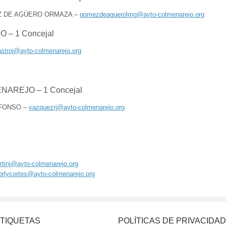
EZ DE AGÜERO ORMAZA –
gomezdeaguerolmg@ayto-colmenarejo.org
– 1 Concejal
astroj@ayto-colmenarejo.org
AREJO – 1 Concejal
LFONSO –
vazquezrj@ayto-colmenarejo.org
rtinj@ayto-colmenarejo.org
orlycortes@ayto-colmenarejo.org
TIQUETAS
POLÍTICAS DE PRIVACIDAD