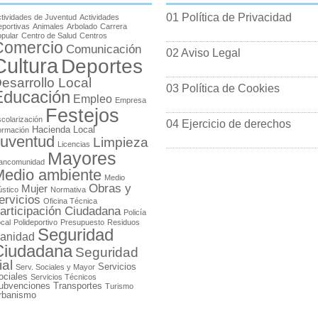
01 Política de Privacidad
tividades de Juventud
Actividades
portivas
Animales
Arbolado
Carrera
pular
Centro de Salud
Centros
Comercio
Comunicación
02 Aviso Legal
Cultura
Deportes
esarrollo Local
03 Política de Cookies
Educación
Empleo
Empresa
Festejos
colarización
04 Ejercicio de derechos
Hacienda Local
ormación
uventud
Limpieza
Licencias
Mayores
ancomunidad
edio ambiente
Medio
Obras y
Mujer
stico
Normativa
ervicios
Oficina Técnica
articipación Ciudadana
Policía
cal
Polideportivo
Presupuesto
Residuos
Seguridad
anidad
Ciudadana
Seguridad
ial
Servicios
Serv. Sociales y Mayor
ociales
Servicios Técnicos
ubvenciones
Transportes
Turismo
rbanismo