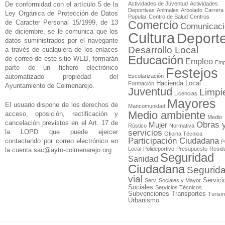
De conformidad con el artículo 5 de la
Actividades de Juventud
Actividades
Deportivas
Animales
Arbolado
Carrera
Ley Orgánica de Protección de Datos
Popular
Centro de Salud
Centros
de Caracter Personal 15/1999, de 13
Comercio
Comunicaci
de diciembre, se le comunica que los
Cultura
Deport
datos suministrados por el navegante
Desarrollo Local
a través de cualquiera de los enlaces
Educación
de correo de este sitio WEB, formarán
Empleo
Emp
parte de un fichero electrónico
Festejos
automatizado propiedad del
Escolarización
Hacienda Local
Formación
Ayuntamiento de Colmenarejo.
Juventud
Limpi
Licencias
Mayores
El usuario dispone de los derechos de
Mancomunidad
Medio ambiente
acceso, oposición, rectificación y
Medio
cancelación previstos en el Art. 17 de
Obras 
Mujer
Rústico
Normativa
la LOPD que puede ejercer
servicios
Oficina Técnica
Participación Ciudadana
contactando por correo electrónico en
P
Local
Polideportivo
Presupuesto
Resid
la cuenta
sac@ayto-colmenarejo.org
.
Seguridad
Sanidad
Ciudadana
Segurid
vial
Servici
Serv. Sociales y Mayor
Sociales
Servicios Técnicos
Subvenciones
Transportes
Turis
Urbanismo