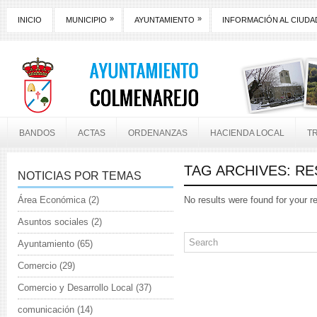
»
»
INICIO
MUNICIPIO
AYUNTAMIENTO
INFORMACIÓN AL CIUD
BANDOS
ACTAS
ORDENANZAS
HACIENDA LOCAL
T
TAG ARCHIVES:
RE
NOTICIAS POR TEMAS
Área Económica
(2)
No results were found for your r
Asuntos sociales
(2)
Ayuntamiento
(65)
Comercio
(29)
Comercio y Desarrollo Local
(37)
comunicación
(14)