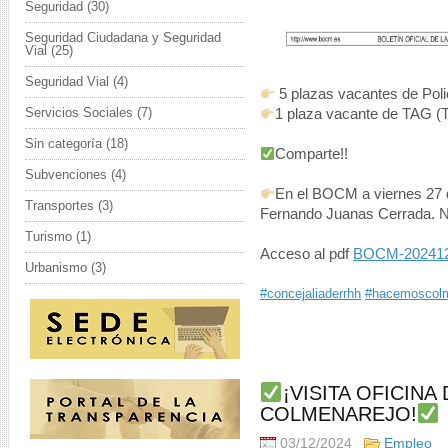
Seguridad
(30)
Seguridad Ciudadana y Seguridad
Vial
(25)
Seguridad Vial
(4)
5 plazas vacantes de Poli
Servicios Sociales
(7)
1 plaza vacante de TAG (T
Sin categoría
(18)
Comparte!!
Subvenciones
(4)
En el BOCM a viernes 27 d
Transportes
(3)
Fernando Juanas Cerrada. 
Turismo
(1)
Acceso al pdf
BOCM-202412
Urbanismo
(3)
#concejaliaderrhh
#hacemoscolm
¡VISITA OFICINA
COLMENAREJO!
03/12/2024
Empleo