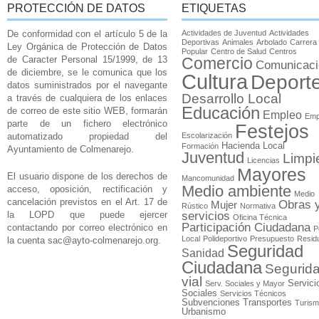
PROTECCIÓN DE DATOS
ETIQUETAS
De conformidad con el artículo 5 de la
Actividades de Juventud
Actividades
Deportivas
Animales
Arbolado
Carrera
Ley Orgánica de Protección de Datos
Popular
Centro de Salud
Centros
de Caracter Personal 15/1999, de 13
Comercio
Comunicaci
de diciembre, se le comunica que los
Cultura
Deport
datos suministrados por el navegante
Desarrollo Local
a través de cualquiera de los enlaces
Educación
de correo de este sitio WEB, formarán
Empleo
Emp
parte de un fichero electrónico
Festejos
automatizado propiedad del
Escolarización
Hacienda Local
Formación
Ayuntamiento de Colmenarejo.
Juventud
Limpi
Licencias
Mayores
El usuario dispone de los derechos de
Mancomunidad
Medio ambiente
acceso, oposición, rectificación y
Medio
cancelación previstos en el Art. 17 de
Obras 
Mujer
Rústico
Normativa
la LOPD que puede ejercer
servicios
Oficina Técnica
Participación Ciudadana
contactando por correo electrónico en
P
Local
Polideportivo
Presupuesto
Resid
la cuenta
sac@ayto-colmenarejo.org
.
Seguridad
Sanidad
Ciudadana
Segurid
vial
Servici
Serv. Sociales y Mayor
Sociales
Servicios Técnicos
Subvenciones
Transportes
Turis
Urbanismo