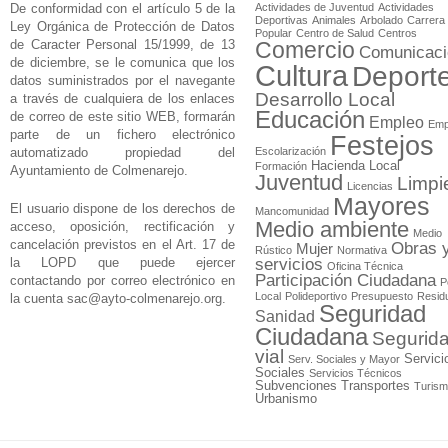
De conformidad con el artículo 5 de la
Actividades de Juventud
Actividades
Deportivas
Animales
Arbolado
Carrera
Ley Orgánica de Protección de Datos
Popular
Centro de Salud
Centros
de Caracter Personal 15/1999, de 13
Comercio
Comunicaci
de diciembre, se le comunica que los
Cultura
Deport
datos suministrados por el navegante
Desarrollo Local
a través de cualquiera de los enlaces
Educación
de correo de este sitio WEB, formarán
Empleo
Emp
parte de un fichero electrónico
Festejos
automatizado propiedad del
Escolarización
Hacienda Local
Formación
Ayuntamiento de Colmenarejo.
Juventud
Limpi
Licencias
Mayores
El usuario dispone de los derechos de
Mancomunidad
Medio ambiente
acceso, oposición, rectificación y
Medio
cancelación previstos en el Art. 17 de
Obras 
Mujer
Rústico
Normativa
la LOPD que puede ejercer
servicios
Oficina Técnica
Participación Ciudadana
contactando por correo electrónico en
P
Local
Polideportivo
Presupuesto
Resid
la cuenta
sac@ayto-colmenarejo.org
.
Seguridad
Sanidad
Ciudadana
Segurid
vial
Servici
Serv. Sociales y Mayor
Sociales
Servicios Técnicos
Subvenciones
Transportes
Turis
Urbanismo