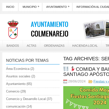
»
»
INICIO
MUNICIPIO
AYUNTAMIENTO
INFORMACIÓN AL CIUD
BANDOS
ACTAS
ORDENANZAS
HACIENDA LOCAL
T
TAG ARCHIVES:
SE
NOTICIAS POR TEMAS
COMIDA Y BA
Área Económica
(2)
SANTIAGO APÓSTO
Asuntos sociales
(2)
28/06/2024
Fiestas y
Ayuntamiento
(65)
Comercio
(29)
Comercio y Desarrollo Local
(37)
comunicación
(14)