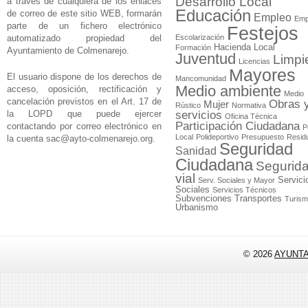
Desarrollo Local
a través de cualquiera de los enlaces
Educación
de correo de este sitio WEB, formarán
Empleo
Emp
parte de un fichero electrónico
Festejos
automatizado propiedad del
Escolarización
Hacienda Local
Formación
Ayuntamiento de Colmenarejo.
Juventud
Limpi
Licencias
Mayores
El usuario dispone de los derechos de
Mancomunidad
Medio ambiente
acceso, oposición, rectificación y
Medio
cancelación previstos en el Art. 17 de
Obras 
Mujer
Rústico
Normativa
la LOPD que puede ejercer
servicios
Oficina Técnica
Participación Ciudadana
contactando por correo electrónico en
P
Local
Polideportivo
Presupuesto
Resid
la cuenta
sac@ayto-colmenarejo.org
.
Seguridad
Sanidad
Ciudadana
Segurid
vial
Servici
Serv. Sociales y Mayor
Sociales
Servicios Técnicos
Subvenciones
Transportes
Turis
Urbanismo
© 2026
AYUNT