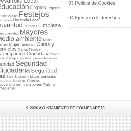
esarrollo Local
03 Política de Cookies
Educación
Empleo
Empresa
Festejos
colarización
04 Ejercicio de derechos
Hacienda Local
ormación
uventud
Limpieza
Licencias
Mayores
ancomunidad
edio ambiente
Medio
Obras y
Mujer
stico
Normativa
ervicios
Oficina Técnica
articipación Ciudadana
Policía
cal
Polideportivo
Presupuesto
Residuos
Seguridad
anidad
Ciudadana
Seguridad
ial
Servicios
Serv. Sociales y Mayor
ociales
Servicios Técnicos
ubvenciones
Transportes
Turismo
rbanismo
© 2026
AYUNTAMIENTO DE COLMENAREJO