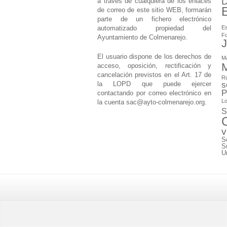
D
a través de cualquiera de los enlaces
de correo de este sitio WEB, formarán
parte de un fichero electrónico
automatizado propiedad del
Es
F
Ayuntamiento de Colmenarejo.
J
El usuario dispone de los derechos de
M
M
acceso, oposición, rectificación y
cancelación previstos en el Art. 17 de
Rú
la LOPD que puede ejercer
s
P
contactando por correo electrónico en
Lo
la cuenta
sac@ayto-colmenarejo.org
.
S
v
S
S
U