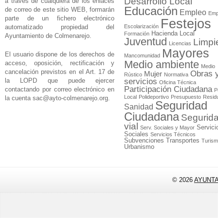
Desarrollo Local
a través de cualquiera de los enlaces
Educación
de correo de este sitio WEB, formarán
Empleo
Emp
parte de un fichero electrónico
Festejos
automatizado propiedad del
Escolarización
Hacienda Local
Formación
Ayuntamiento de Colmenarejo.
Juventud
Limpi
Licencias
Mayores
El usuario dispone de los derechos de
Mancomunidad
Medio ambiente
acceso, oposición, rectificación y
Medio
cancelación previstos en el Art. 17 de
Obras 
Mujer
Rústico
Normativa
la LOPD que puede ejercer
servicios
Oficina Técnica
Participación Ciudadana
contactando por correo electrónico en
P
Local
Polideportivo
Presupuesto
Resid
la cuenta
sac@ayto-colmenarejo.org
.
Seguridad
Sanidad
Ciudadana
Segurid
vial
Servici
Serv. Sociales y Mayor
Sociales
Servicios Técnicos
Subvenciones
Transportes
Turis
Urbanismo
© 2026
AYUNT