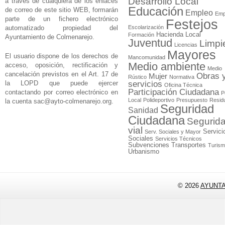
Desarrollo Local
a través de cualquiera de los enlaces
Educación
de correo de este sitio WEB, formarán
Empleo
Emp
parte de un fichero electrónico
Festejos
automatizado propiedad del
Escolarización
Hacienda Local
Formación
Ayuntamiento de Colmenarejo.
Juventud
Limpi
Licencias
Mayores
El usuario dispone de los derechos de
Mancomunidad
Medio ambiente
acceso, oposición, rectificación y
Medio
cancelación previstos en el Art. 17 de
Obras 
Mujer
Rústico
Normativa
la LOPD que puede ejercer
servicios
Oficina Técnica
Participación Ciudadana
contactando por correo electrónico en
P
Local
Polideportivo
Presupuesto
Resid
la cuenta
sac@ayto-colmenarejo.org
.
Seguridad
Sanidad
Ciudadana
Segurid
vial
Servici
Serv. Sociales y Mayor
Sociales
Servicios Técnicos
Subvenciones
Transportes
Turis
Urbanismo
© 2026
AYUNT