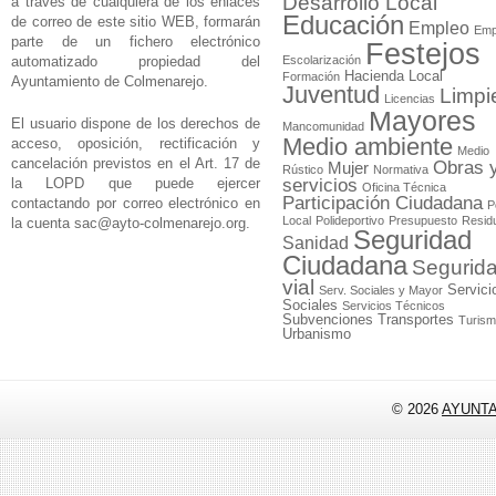
Desarrollo Local
a través de cualquiera de los enlaces
Educación
de correo de este sitio WEB, formarán
Empleo
Emp
parte de un fichero electrónico
Festejos
automatizado propiedad del
Escolarización
Hacienda Local
Formación
Ayuntamiento de Colmenarejo.
Juventud
Limpi
Licencias
Mayores
El usuario dispone de los derechos de
Mancomunidad
Medio ambiente
acceso, oposición, rectificación y
Medio
cancelación previstos en el Art. 17 de
Obras 
Mujer
Rústico
Normativa
la LOPD que puede ejercer
servicios
Oficina Técnica
Participación Ciudadana
contactando por correo electrónico en
P
Local
Polideportivo
Presupuesto
Resid
la cuenta
sac@ayto-colmenarejo.org
.
Seguridad
Sanidad
Ciudadana
Segurid
vial
Servici
Serv. Sociales y Mayor
Sociales
Servicios Técnicos
Subvenciones
Transportes
Turis
Urbanismo
© 2026
AYUNT