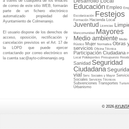
Desarrollo Local
a través de cualquiera de los enlaces
Educación
de correo de este sitio WEB, formarán
Empleo
Emp
parte de un fichero electrónico
Festejos
automatizado propiedad del
Escolarización
Hacienda Local
Formación
Ayuntamiento de Colmenarejo.
Juventud
Limpi
Licencias
Mayores
El usuario dispone de los derechos de
Mancomunidad
Medio ambiente
acceso, oposición, rectificación y
Medio
cancelación previstos en el Art. 17 de
Obras 
Mujer
Rústico
Normativa
la LOPD que puede ejercer
servicios
Oficina Técnica
Participación Ciudadana
contactando por correo electrónico en
P
Local
Polideportivo
Presupuesto
Resid
la cuenta
sac@ayto-colmenarejo.org
.
Seguridad
Sanidad
Ciudadana
Segurid
vial
Servici
Serv. Sociales y Mayor
Sociales
Servicios Técnicos
Subvenciones
Transportes
Turis
Urbanismo
© 2026
AYUNT