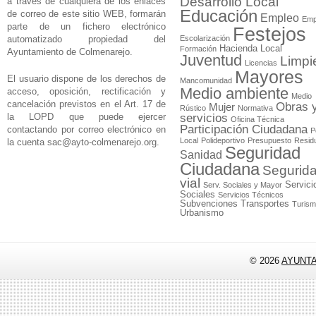
Desarrollo Local
a través de cualquiera de los enlaces
Educación
de correo de este sitio WEB, formarán
Empleo
Emp
parte de un fichero electrónico
Festejos
automatizado propiedad del
Escolarización
Hacienda Local
Formación
Ayuntamiento de Colmenarejo.
Juventud
Limpi
Licencias
Mayores
El usuario dispone de los derechos de
Mancomunidad
Medio ambiente
acceso, oposición, rectificación y
Medio
cancelación previstos en el Art. 17 de
Obras 
Mujer
Rústico
Normativa
la LOPD que puede ejercer
servicios
Oficina Técnica
Participación Ciudadana
contactando por correo electrónico en
P
Local
Polideportivo
Presupuesto
Resid
la cuenta
sac@ayto-colmenarejo.org
.
Seguridad
Sanidad
Ciudadana
Segurid
vial
Servici
Serv. Sociales y Mayor
Sociales
Servicios Técnicos
Subvenciones
Transportes
Turis
Urbanismo
© 2026
AYUNT