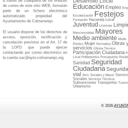
Desarrollo Local
a través de cualquiera de los enlaces
Educación
de correo de este sitio WEB, formarán
Empleo
Emp
parte de un fichero electrónico
Festejos
automatizado propiedad del
Escolarización
Hacienda Local
Formación
Ayuntamiento de Colmenarejo.
Juventud
Limpi
Licencias
Mayores
El usuario dispone de los derechos de
Mancomunidad
Medio ambiente
acceso, oposición, rectificación y
Medio
cancelación previstos en el Art. 17 de
Obras 
Mujer
Rústico
Normativa
la LOPD que puede ejercer
servicios
Oficina Técnica
Participación Ciudadana
contactando por correo electrónico en
P
Local
Polideportivo
Presupuesto
Resid
la cuenta
sac@ayto-colmenarejo.org
.
Seguridad
Sanidad
Ciudadana
Segurid
vial
Servici
Serv. Sociales y Mayor
Sociales
Servicios Técnicos
Subvenciones
Transportes
Turis
Urbanismo
© 2026
AYUNT