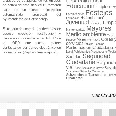
Desarrollo Local
a través de cualquiera de los enlaces
Educación
de correo de este sitio WEB, formarán
Empleo
Emp
parte de un fichero electrónico
Festejos
automatizado propiedad del
Escolarización
Hacienda Local
Formación
Ayuntamiento de Colmenarejo.
Juventud
Limpi
Licencias
Mayores
El usuario dispone de los derechos de
Mancomunidad
Medio ambiente
acceso, oposición, rectificación y
Medio
cancelación previstos en el Art. 17 de
Obras 
Mujer
Rústico
Normativa
la LOPD que puede ejercer
servicios
Oficina Técnica
Participación Ciudadana
contactando por correo electrónico en
P
Local
Polideportivo
Presupuesto
Resid
la cuenta
sac@ayto-colmenarejo.org
.
Seguridad
Sanidad
Ciudadana
Segurid
vial
Servici
Serv. Sociales y Mayor
Sociales
Servicios Técnicos
Subvenciones
Transportes
Turis
Urbanismo
© 2026
AYUNT