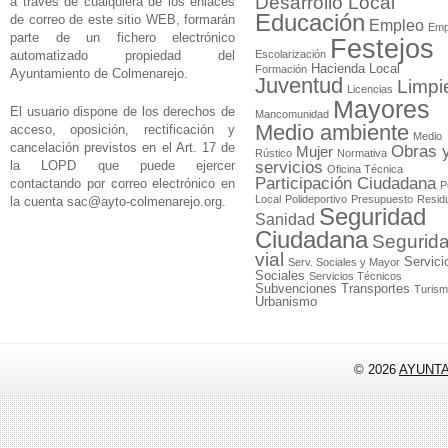
Desarrollo Local
a través de cualquiera de los enlaces
Educación
de correo de este sitio WEB, formarán
Empleo
Emp
parte de un fichero electrónico
Festejos
automatizado propiedad del
Escolarización
Hacienda Local
Formación
Ayuntamiento de Colmenarejo.
Juventud
Limpi
Licencias
Mayores
El usuario dispone de los derechos de
Mancomunidad
Medio ambiente
acceso, oposición, rectificación y
Medio
cancelación previstos en el Art. 17 de
Obras 
Mujer
Rústico
Normativa
la LOPD que puede ejercer
servicios
Oficina Técnica
Participación Ciudadana
contactando por correo electrónico en
P
Local
Polideportivo
Presupuesto
Resid
la cuenta
sac@ayto-colmenarejo.org
.
Seguridad
Sanidad
Ciudadana
Segurid
vial
Servici
Serv. Sociales y Mayor
Sociales
Servicios Técnicos
Subvenciones
Transportes
Turis
Urbanismo
© 2026
AYUNT