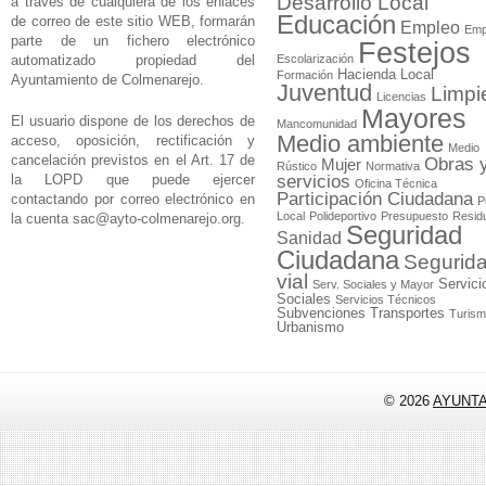
Desarrollo Local
a través de cualquiera de los enlaces
Educación
de correo de este sitio WEB, formarán
Empleo
Emp
parte de un fichero electrónico
Festejos
automatizado propiedad del
Escolarización
Hacienda Local
Formación
Ayuntamiento de Colmenarejo.
Juventud
Limpi
Licencias
Mayores
El usuario dispone de los derechos de
Mancomunidad
Medio ambiente
acceso, oposición, rectificación y
Medio
cancelación previstos en el Art. 17 de
Obras 
Mujer
Rústico
Normativa
la LOPD que puede ejercer
servicios
Oficina Técnica
Participación Ciudadana
contactando por correo electrónico en
P
Local
Polideportivo
Presupuesto
Resid
la cuenta
sac@ayto-colmenarejo.org
.
Seguridad
Sanidad
Ciudadana
Segurid
vial
Servici
Serv. Sociales y Mayor
Sociales
Servicios Técnicos
Subvenciones
Transportes
Turis
Urbanismo
© 2026
AYUNT