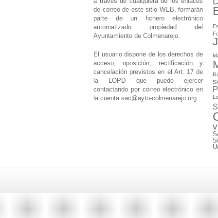
D
a través de cualquiera de los enlaces
de correo de este sitio WEB, formarán
parte de un fichero electrónico
automatizado propiedad del
Es
F
Ayuntamiento de Colmenarejo.
J
El usuario dispone de los derechos de
M
M
acceso, oposición, rectificación y
cancelación previstos en el Art. 17 de
Rú
la LOPD que puede ejercer
s
P
contactando por correo electrónico en
Lo
la cuenta
sac@ayto-colmenarejo.org
.
S
v
S
S
U