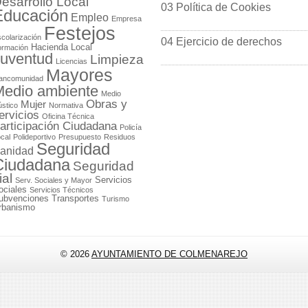
esarrollo Local
03 Política de Cookies
Educación
Empleo
Empresa
Festejos
colarización
04 Ejercicio de derechos
Hacienda Local
ormación
uventud
Limpieza
Licencias
Mayores
ancomunidad
edio ambiente
Medio
Obras y
Mujer
stico
Normativa
ervicios
Oficina Técnica
articipación Ciudadana
Policía
cal
Polideportivo
Presupuesto
Residuos
Seguridad
anidad
Ciudadana
Seguridad
ial
Servicios
Serv. Sociales y Mayor
ociales
Servicios Técnicos
ubvenciones
Transportes
Turismo
rbanismo
© 2026
AYUNTAMIENTO DE COLMENAREJO