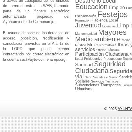
Desarrollo Local
a través de cualquiera de los enlaces
Educación
de correo de este sitio WEB, formarán
Empleo
Emp
parte de un fichero electrónico
Festejos
automatizado propiedad del
Escolarización
Hacienda Local
Formación
Ayuntamiento de Colmenarejo.
Juventud
Limpi
Licencias
Mayores
El usuario dispone de los derechos de
Mancomunidad
Medio ambiente
acceso, oposición, rectificación y
Medio
cancelación previstos en el Art. 17 de
Obras 
Mujer
Rústico
Normativa
la LOPD que puede ejercer
servicios
Oficina Técnica
Participación Ciudadana
contactando por correo electrónico en
P
Local
Polideportivo
Presupuesto
Resid
la cuenta
sac@ayto-colmenarejo.org
.
Seguridad
Sanidad
Ciudadana
Segurid
vial
Servici
Serv. Sociales y Mayor
Sociales
Servicios Técnicos
Subvenciones
Transportes
Turis
Urbanismo
© 2026
AYUNT