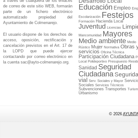
Desarrollo Local
a través de cualquiera de los enlaces
Educación
de correo de este sitio WEB, formarán
Empleo
Emp
parte de un fichero electrónico
Festejos
automatizado propiedad del
Escolarización
Hacienda Local
Formación
Ayuntamiento de Colmenarejo.
Juventud
Limpi
Licencias
Mayores
El usuario dispone de los derechos de
Mancomunidad
Medio ambiente
acceso, oposición, rectificación y
Medio
cancelación previstos en el Art. 17 de
Obras 
Mujer
Rústico
Normativa
la LOPD que puede ejercer
servicios
Oficina Técnica
Participación Ciudadana
contactando por correo electrónico en
P
Local
Polideportivo
Presupuesto
Resid
la cuenta
sac@ayto-colmenarejo.org
.
Seguridad
Sanidad
Ciudadana
Segurid
vial
Servici
Serv. Sociales y Mayor
Sociales
Servicios Técnicos
Subvenciones
Transportes
Turis
Urbanismo
© 2026
AYUNT