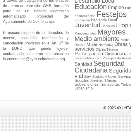
Desarrollo Local
a través de cualquiera de los enlaces
Educación
de correo de este sitio WEB, formarán
Empleo
Emp
parte de un fichero electrónico
Festejos
automatizado propiedad del
Escolarización
Hacienda Local
Formación
Ayuntamiento de Colmenarejo.
Juventud
Limpi
Licencias
Mayores
El usuario dispone de los derechos de
Mancomunidad
Medio ambiente
acceso, oposición, rectificación y
Medio
cancelación previstos en el Art. 17 de
Obras 
Mujer
Rústico
Normativa
la LOPD que puede ejercer
servicios
Oficina Técnica
Participación Ciudadana
contactando por correo electrónico en
P
Local
Polideportivo
Presupuesto
Resid
la cuenta
sac@ayto-colmenarejo.org
.
Seguridad
Sanidad
Ciudadana
Segurid
vial
Servici
Serv. Sociales y Mayor
Sociales
Servicios Técnicos
Subvenciones
Transportes
Turis
Urbanismo
© 2026
AYUNT