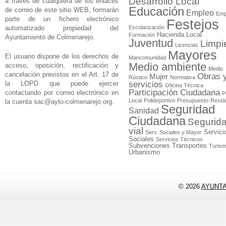
Desarrollo Local
a través de cualquiera de los enlaces
Educación
de correo de este sitio WEB, formarán
Empleo
Emp
parte de un fichero electrónico
Festejos
automatizado propiedad del
Escolarización
Hacienda Local
Formación
Ayuntamiento de Colmenarejo.
Juventud
Limpi
Licencias
Mayores
El usuario dispone de los derechos de
Mancomunidad
Medio ambiente
acceso, oposición, rectificación y
Medio
cancelación previstos en el Art. 17 de
Obras 
Mujer
Rústico
Normativa
la LOPD que puede ejercer
servicios
Oficina Técnica
Participación Ciudadana
contactando por correo electrónico en
P
Local
Polideportivo
Presupuesto
Resid
la cuenta
sac@ayto-colmenarejo.org
.
Seguridad
Sanidad
Ciudadana
Segurid
vial
Servici
Serv. Sociales y Mayor
Sociales
Servicios Técnicos
Subvenciones
Transportes
Turis
Urbanismo
© 2026
AYUNT