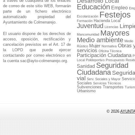
Desarrollo Local
a través de cualquiera de los enlaces
Educación
de correo de este sitio WEB, formarán
Empleo
Emp
parte de un fichero electrónico
Festejos
automatizado propiedad del
Escolarización
Hacienda Local
Formación
Ayuntamiento de Colmenarejo.
Juventud
Limpi
Licencias
Mayores
El usuario dispone de los derechos de
Mancomunidad
Medio ambiente
acceso, oposición, rectificación y
Medio
cancelación previstos en el Art. 17 de
Obras 
Mujer
Rústico
Normativa
la LOPD que puede ejercer
servicios
Oficina Técnica
Participación Ciudadana
contactando por correo electrónico en
P
Local
Polideportivo
Presupuesto
Resid
la cuenta
sac@ayto-colmenarejo.org
.
Seguridad
Sanidad
Ciudadana
Segurid
vial
Servici
Serv. Sociales y Mayor
Sociales
Servicios Técnicos
Subvenciones
Transportes
Turis
Urbanismo
© 2026
AYUNT