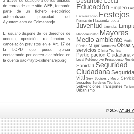
Desarrollo Local
a través de cualquiera de los enlaces
Educación
de correo de este sitio WEB, formarán
Empleo
Emp
parte de un fichero electrónico
Festejos
automatizado propiedad del
Escolarización
Hacienda Local
Formación
Ayuntamiento de Colmenarejo.
Juventud
Limpi
Licencias
Mayores
El usuario dispone de los derechos de
Mancomunidad
Medio ambiente
acceso, oposición, rectificación y
Medio
cancelación previstos en el Art. 17 de
Obras 
Mujer
Rústico
Normativa
la LOPD que puede ejercer
servicios
Oficina Técnica
Participación Ciudadana
contactando por correo electrónico en
P
Local
Polideportivo
Presupuesto
Resid
la cuenta
sac@ayto-colmenarejo.org
.
Seguridad
Sanidad
Ciudadana
Segurid
vial
Servici
Serv. Sociales y Mayor
Sociales
Servicios Técnicos
Subvenciones
Transportes
Turis
Urbanismo
© 2026
AYUNT