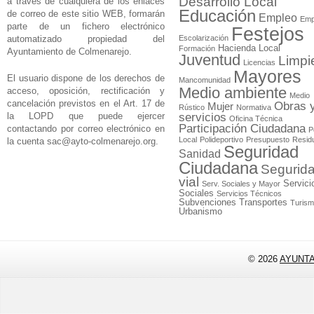
Desarrollo Local
a través de cualquiera de los enlaces
Educación
de correo de este sitio WEB, formarán
Empleo
Emp
parte de un fichero electrónico
Festejos
automatizado propiedad del
Escolarización
Hacienda Local
Formación
Ayuntamiento de Colmenarejo.
Juventud
Limpi
Licencias
Mayores
El usuario dispone de los derechos de
Mancomunidad
Medio ambiente
acceso, oposición, rectificación y
Medio
cancelación previstos en el Art. 17 de
Obras 
Mujer
Rústico
Normativa
la LOPD que puede ejercer
servicios
Oficina Técnica
Participación Ciudadana
contactando por correo electrónico en
P
Local
Polideportivo
Presupuesto
Resid
la cuenta
sac@ayto-colmenarejo.org
.
Seguridad
Sanidad
Ciudadana
Segurid
vial
Servici
Serv. Sociales y Mayor
Sociales
Servicios Técnicos
Subvenciones
Transportes
Turis
Urbanismo
© 2026
AYUNT