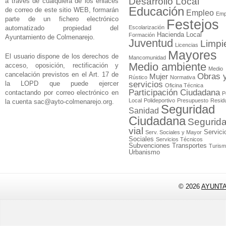
Desarrollo Local
a través de cualquiera de los enlaces
Educación
de correo de este sitio WEB, formarán
Empleo
Emp
parte de un fichero electrónico
Festejos
automatizado propiedad del
Escolarización
Hacienda Local
Formación
Ayuntamiento de Colmenarejo.
Juventud
Limpi
Licencias
Mayores
El usuario dispone de los derechos de
Mancomunidad
Medio ambiente
acceso, oposición, rectificación y
Medio
cancelación previstos en el Art. 17 de
Obras 
Mujer
Rústico
Normativa
la LOPD que puede ejercer
servicios
Oficina Técnica
Participación Ciudadana
contactando por correo electrónico en
P
Local
Polideportivo
Presupuesto
Resid
la cuenta
sac@ayto-colmenarejo.org
.
Seguridad
Sanidad
Ciudadana
Segurid
vial
Servici
Serv. Sociales y Mayor
Sociales
Servicios Técnicos
Subvenciones
Transportes
Turis
Urbanismo
© 2026
AYUNT