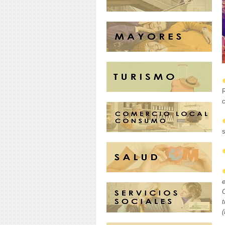
R
s
e
t
(