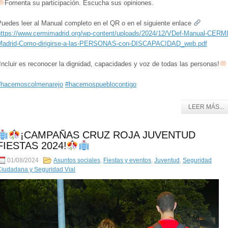
Fomenta su participación. Escucha sus opiniones.
Puedes leer al Manual completo en el QR o en el siguiente enlace
https://www.cermimadrid.org/wp-content/uploads/2024/12/VDef-Manual-CERMI
Madrid-Como-dirigirse-a-las-PERSONAS-con-DISCAPACIDAD_web.pdf
Incluir es reconocer la dignidad, capacidades y voz de todas las personas!
#hacemoscolmenarejo
#hacemospueblocontigo
LEER MÁS...
¡CAMPAÑAS CRUZ ROJA JUVENTUD
FIESTAS 2024!
01/08/2024
Asuntos sociales
,
Fiestas y eventos
,
Juventud
,
Seguridad
iudadana y Seguridad Vial