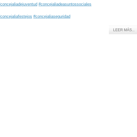
#concejaliadejuventud
#concejaliadeasuntossociales
concejaliafestejos
#concejaliaseguridad
LEER MÁS...