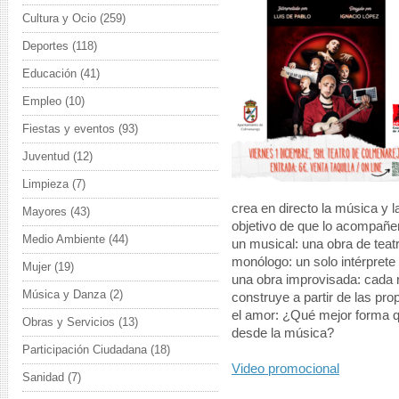
Cultura y Ocio
(259)
Deportes
(118)
Educación
(41)
Empleo
(10)
Fiestas y eventos
(93)
Juventud
(12)
Limpieza
(7)
crea en directo la música y l
Mayores
(43)
objetivo de que lo acompañe
Medio Ambiente
(44)
un musical: una obra de tea
monólogo: un solo intérprete c
Mujer
(19)
una obra improvisada: cada r
Música y Danza
(2)
construye a partir de las pro
el amor: ¿Qué mejor forma q
Obras y Servicios
(13)
desde la música?
Participación Ciudadana
(18)
Video promocional
Sanidad
(7)