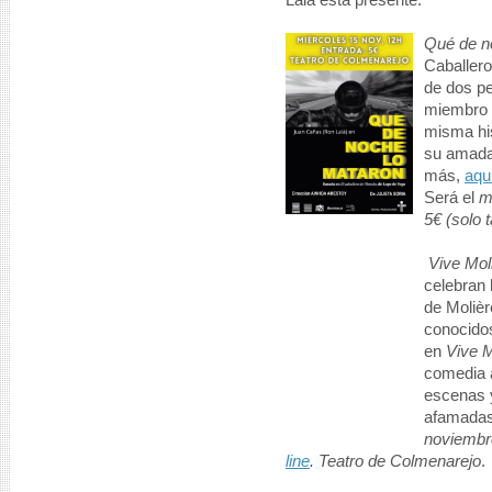
Lalá está presente:
Qué de n
Caballer
de dos pe
miembro f
misma his
su amada 
más,
aqu
Será el
m
5€ (solo 
Vive Mol
celebran 
de Molièr
conocidos
en
Vive M
comedia a
escenas 
afamada
noviembre
line
. Teatro de Colmenarejo
.