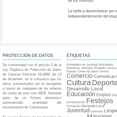
de los mismos.
La tarifa a desembolsar por l
independientemente del impo
PROTECCIÓN DE DATOS
ETIQUETAS
De conformidad con el artículo 5 de la
Actividades de Juventud
Actividades
Deportivas
Animales
Arbolado
Carrera
Ley Orgánica de Protección de Datos
Popular
Centro de Salud
Centros
de Caracter Personal 15/1999, de 13
Comercio
Comunicaci
de diciembre, se le comunica que los
Cultura
Deport
datos suministrados por el navegante
Desarrollo Local
a través de cualquiera de los enlaces
Educación
de correo de este sitio WEB, formarán
Empleo
Emp
parte de un fichero electrónico
Festejos
automatizado propiedad del
Escolarización
Hacienda Local
Formación
Ayuntamiento de Colmenarejo.
Juventud
Limpi
Licencias
Mayores