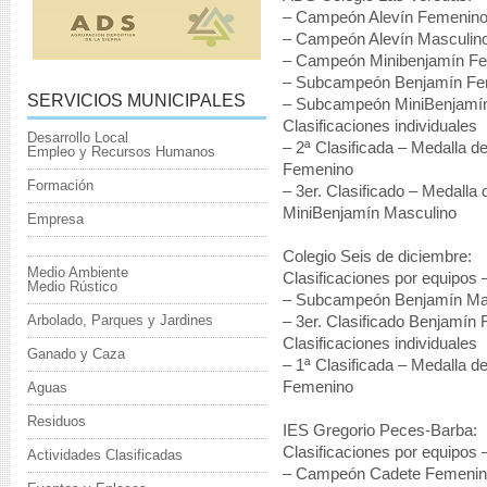
– Campeón Alevín Femenino (
– Campeón Alevín Masculino 
– Campeón Minibenjamín Fem
– Subcampeón Benjamín Feme
SERVICIOS MUNICIPALES
– Subcampeón MiniBenjamín 
Clasificaciones individuales
Desarrollo Local
– 2ª Clasificada – Medalla d
Empleo y Recursos Humanos
Femenino
Formación
– 3er. Clasificado – Medalla
MiniBenjamín Masculino
Empresa
Colegio Seis de diciembre:
Medio Ambiente
Clasificaciones por equipos 
Medio Rústico
– Subcampeón Benjamín Masc
Arbolado, Parques y Jardines
– 3er. Clasificado Benjamín 
Clasificaciones individuales
Ganado y Caza
– 1ª Clasificada – Medalla 
Femenino
Aguas
Residuos
IES Gregorio Peces-Barba:
Clasificaciones por equipos –
Actividades Clasificadas
– Campeón Cadete Femenino