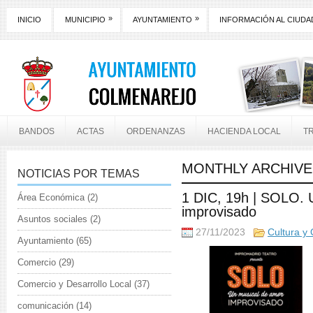
»
»
INICIO
MUNICIPIO
AYUNTAMIENTO
INFORMACIÓN AL CIUD
BANDOS
ACTAS
ORDENANZAS
HACIENDA LOCAL
T
MONTHLY ARCHIVE
NOTICIAS POR TEMAS
1 DIC, 19h | SOLO. 
Área Económica
(2)
improvisado
Asuntos sociales
(2)
27/11/2023
Cultura y 
Ayuntamiento
(65)
Comercio
(29)
Comercio y Desarrollo Local
(37)
comunicación
(14)