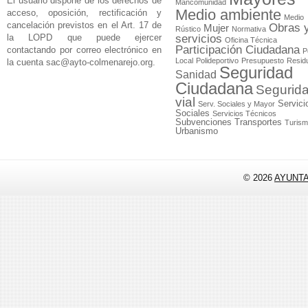
El usuario dispone de los derechos de
Mancomunidad
Medio ambiente
acceso, oposición, rectificación y
Medio
cancelación previstos en el Art. 17 de
Obras 
Mujer
Rústico
Normativa
la LOPD que puede ejercer
servicios
Oficina Técnica
Participación Ciudadana
contactando por correo electrónico en
P
Local
Polideportivo
Presupuesto
Resid
la cuenta
sac@ayto-colmenarejo.org
.
Seguridad
Sanidad
Ciudadana
Segurid
vial
Servici
Serv. Sociales y Mayor
Sociales
Servicios Técnicos
Subvenciones
Transportes
Turis
Urbanismo
© 2026
AYUNT