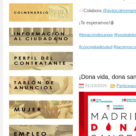
Colabora
@aytocolmenare
¡Te esperamos!🩸
#donacióndesangre
#hospitalele
#concejaliadesalud
#hacemosco
¡Dona vida, dona san
31/10/2025
Participa