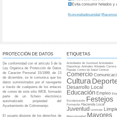
Evita consumir helados y
#concejaliadesanidad
#hacemos
PROTECCIÓN DE DATOS
ETIQUETAS
De conformidad con el artículo 5 de la
Actividades de Juventud
Actividades
Deportivas
Animales
Arbolado
Carrera
Ley Orgánica de Protección de Datos
Popular
Centro de Salud
Centros
de Caracter Personal 15/1999, de 13
Comercio
Comunicaci
de diciembre, se le comunica que los
Cultura
Deport
datos suministrados por el navegante
Desarrollo Local
a través de cualquiera de los enlaces
Educación
de correo de este sitio WEB, formarán
Empleo
Emp
parte de un fichero electrónico
Festejos
automatizado propiedad del
Escolarización
Hacienda Local
Formación
Ayuntamiento de Colmenarejo.
Juventud
Limpi
Licencias
Mayores
El usuario dispone de los derechos de
Mancomunidad