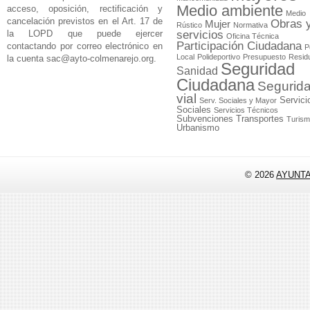
Medio ambiente
acceso, oposición, rectificación y
Medio
cancelación previstos en el Art. 17 de
Obras 
Mujer
Rústico
Normativa
la LOPD que puede ejercer
servicios
Oficina Técnica
Participación Ciudadana
contactando por correo electrónico en
P
Local
Polideportivo
Presupuesto
Resid
la cuenta
sac@ayto-colmenarejo.org
.
Seguridad
Sanidad
Ciudadana
Segurid
vial
Servici
Serv. Sociales y Mayor
Sociales
Servicios Técnicos
Subvenciones
Transportes
Turis
Urbanismo
© 2026
AYUNT