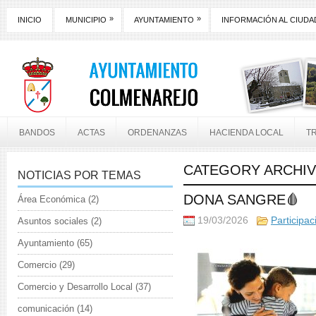
»
»
INICIO
MUNICIPIO
AYUNTAMIENTO
INFORMACIÓN AL CIUD
BANDOS
ACTAS
ORDENANZAS
HACIENDA LOCAL
T
CATEGORY ARCHI
NOTICIAS POR TEMAS
DONA SANGRE🩸
Área Económica
(2)
19/03/2026
Participa
Asuntos sociales
(2)
Ayuntamiento
(65)
Comercio
(29)
Comercio y Desarrollo Local
(37)
comunicación
(14)