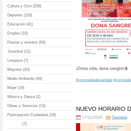
Cultura y Ocio
(259)
Deportes
(118)
Educación
(41)
Empleo
(10)
Fiestas y eventos
(93)
Juventud
(12)
Limpieza
(7)
¡Dona vida, dona sangre!🩸
Mayores
(43)
Medio Ambiente
(44)
#concejaliadesanidad
#concejal
Mujer
(19)
Música y Danza
(2)
Obras y Servicios
(13)
NUEVO HORARIO D
Participación Ciudadana
(18)
17/11/2025
Sanidad
Sanidad
(7)