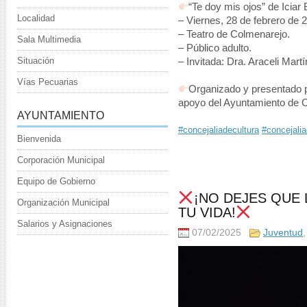
“Te doy mis ojos” de Iciar B
Localidad
– Viernes, 28 de febrero de 
– Teatro de Colmenarejo.
Sala Multimedia
– Público adulto.
Situación
– Invitada: Dra. Araceli Martí
Vías Pecuarias
Organizado y presentado po
apoyo del Ayuntamiento de 
AYUNTAMIENTO
#concejaliadecultura
#concejali
Bienvenida
Corporación Municipal
Equipo de Gobierno
¡NO DEJES QUE
Organización Municipal
TU VIDA!
Salarios y Asignaciones
07/02/2025
Juventud
Reproductor
de
vídeo