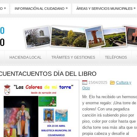
»
»
»
TO
INFORMACIÓN AL CIUDADANO
ÁREAS Y SERVICIOS MUNICIPALES
HACIENDA LOCAL
TRÁMITES Y GESTIONES
TELÉFONOS
CUENTACUENTOS DÍA DEL LIBRO
15/04/2025
Cultura y
Ocio
Mr. Elo ha recibido un hermos
y enorme regalo: ¡Una torre de
colores! Con una pegadiza
canción irá subiendo piso por
piso, color por color hasta que
dicha torre sea más alta que s
propia cabeza y desafíe al