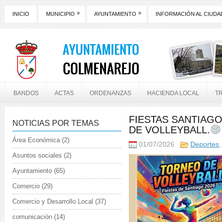
»
»
INICIO
MUNICIPIO
AYUNTAMIENTO
INFORMACIÓN AL CIUD
BANDOS
ACTAS
ORDENANZAS
HACIENDA LOCAL
T
FIESTAS SANTIAGO
NOTICIAS POR TEMAS
DE VOLLEYBALL.
Área Económica
(2)
01/07/2026
Deportes
Asuntos sociales
(2)
Ayuntamiento
(65)
Comercio
(29)
Comercio y Desarrollo Local
(37)
comunicación
(14)