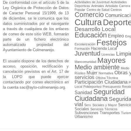
De conformidad con el artículo 5 de la
Actividades de Juventud
Actividades
Deportivas
Animales
Arbolado
Carrera
Ley Orgánica de Protección de Datos
Popular
Centro de Salud
Centros
de Caracter Personal 15/1999, de 13
Comercio
Comunicaci
de diciembre, se le comunica que los
Cultura
Deport
datos suministrados por el navegante
Desarrollo Local
a través de cualquiera de los enlaces
Educación
de correo de este sitio WEB, formarán
Empleo
Emp
parte de un fichero electrónico
Festejos
automatizado propiedad del
Escolarización
Hacienda Local
Formación
Ayuntamiento de Colmenarejo.
Juventud
Limpi
Licencias
Mayores
El usuario dispone de los derechos de
Mancomunidad
Medio ambiente
acceso, oposición, rectificación y
Medio
cancelación previstos en el Art. 17 de
Obras 
Mujer
Rústico
Normativa
la LOPD que puede ejercer
servicios
Oficina Técnica
Participación Ciudadana
contactando por correo electrónico en
P
Local
Polideportivo
Presupuesto
Resid
la cuenta
sac@ayto-colmenarejo.org
.
Seguridad
Sanidad
Ciudadana
Segurid
vial
Servici
Serv. Sociales y Mayor
Sociales
Servicios Técnicos
Subvenciones
Transportes
Turis
Urbanismo