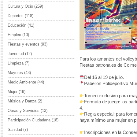
Cultura y Ocio
(259)
Deportes
(118)
Educación
(41)
Empleo
(10)
Fiestas y eventos
(93)
Juventud
(12)
Para los amantes del volleyb
Limpieza
(7)
Fiestas patronales de Colme
Mayores
(43)
Del 16 al 19 de julio.
Medio Ambiente
(44)
Pabellón Polideportivo Mu
Mujer
(19)
Torneo exclusivo para ma
Música y Danza
(2)
Formato de juego: los part
4.
Obras y Servicios
(13)
Regla especial: para fomen
Participación Ciudadana
(18)
haya mínimo una mujer en pis
Sanidad
(7)
Inscripciones en la Conserj