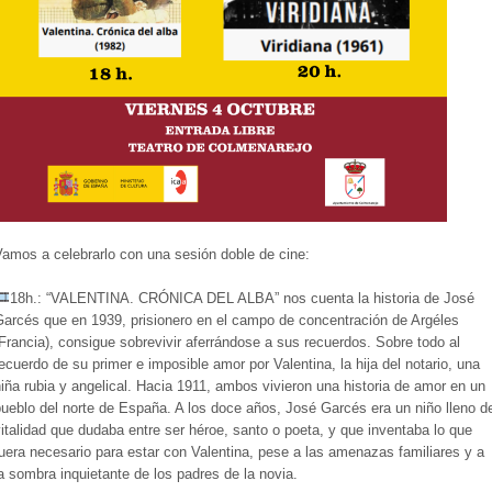
amos a celebrarlo con una sesión doble de cine:
18h.: “VALENTINA. CRÓNICA DEL ALBA” nos cuenta la historia de José
Garcés que en 1939, prisionero en el campo de concentración de Argéles
Francia), consigue sobrevivir aferrándose a sus recuerdos. Sobre todo al
ecuerdo de su primer e imposible amor por Valentina, la hija del notario, una
iña rubia y angelical. Hacia 1911, ambos vivieron una historia de amor en un
ueblo del norte de España. A los doce años, José Garcés era un niño lleno d
italidad que dudaba entre ser héroe, santo o poeta, y que inventaba lo que
uera necesario para estar con Valentina, pese a las amenazas familiares y a
a sombra inquietante de los padres de la novia.