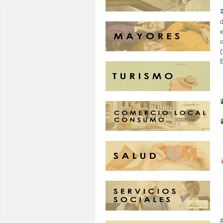
d
e
o
(