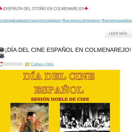
¡DISFRUTA DEL OTOÑO EN COLMENAREJO!
#concejalíadeparticipaciónciudadana
#hacemoscolmenarejo
#hacemospuebloc
LEER MÁS...
¡DÍA DEL CINE ESPAÑOL EN COLMENAREJO!
02/10/2024
Cultura y Ocio