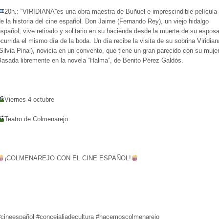
20h.: “VIRIDIANA”es una obra maestra de Buñuel e imprescindible película
e la historia del cine español. Don Jaime (Fernando Rey), un viejo hidalgo
spañol, vive retirado y solitario en su hacienda desde la muerte de su esposa
currida el mismo día de la boda. Un día recibe la visita de su sobrina Viridian
Silvia Pinal), novicia en un convento, que tiene un gran parecido con su mujer
Basada libremente en la novela “Halma”, de Benito Pérez Galdós.
Viernes 4 octubre
Teatro de Colmenarejo
¡COLMENAREJO CON EL CINE ESPAÑOL!
#cineespañol #concejaliadecultura #hacemoscolmenarejo