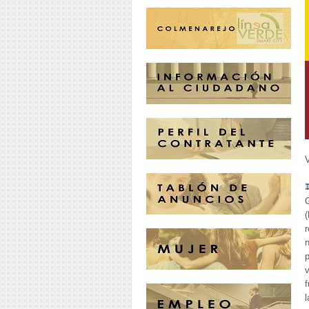
V
(
r
n
p
v
f
l