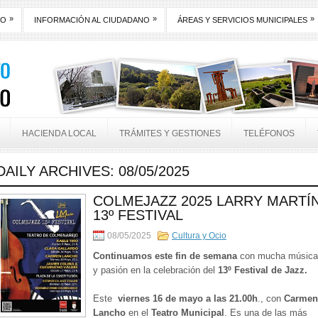
»
»
»
TO
INFORMACIÓN AL CIUDADANO
ÁREAS Y SERVICIOS MUNICIPALES
HACIENDA LOCAL
TRÁMITES Y GESTIONES
TELÉFONOS
DAILY ARCHIVES:
08/05/2025
COLMEJAZZ 2025 LARRY MARTÍ
13º FESTIVAL
08/05/2025
Cultura y Ocio
Continuamos este fin de semana
con mucha música
y pasión en la celebración del
13º Festival de Jazz.
Este
viernes 16 de mayo a las 21.00h
., con
Carmen
Lancho
en el
Teatro Municipal
. Es una de las más