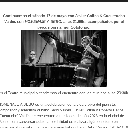
Continuamos
el
sábado 17 de mayo con Javier Colina & Cucucrucho
Valdés con
HOMENAJE A BEBO,
a las 21:00h., acompañados por el
percusionista Inor Sotolongo,
en el Teatro Municipal y tendremos el encuentro con los músicos a las 20:30h
HOMENAJE A BEBO es una celebración de la vida y obra del pianista,
ompositor y arreglista cubano Bebo Valdés. Javier Colina y Roberto Carlos
“Cucurucho” Valdés se encuentran a mediados del año 2023 en la ciudad de
adrid para conversar sobre la posibilidad de realizar algún concierto en
omenaje al pianista, compositor y arreglista cubano Bebo Valdés (1918-2013)