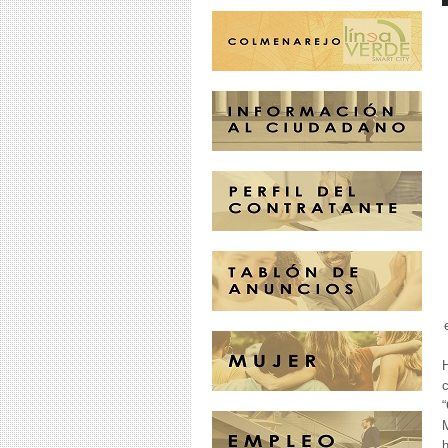
c
M
h