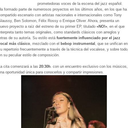
prometedoras voces de la escena del jazz español.
Ha formado parte de numerosos proyectos en los últimos años, en los que ha
ompartido escenario con artistas nacionales e internacionales como Tony
Glaussy, Ben Solomon, Félix Rossy o Enrique Oliver. Ahora, presenta un
uevo proyecto a raíz del estreno de su primer EP, titulado
«NO!»
, en el que
nterpreta tanto temas originales, como standards clásicos con arreglos y
etras de su autoría. Su estilo está
fuertemente influenciado por el jazz
vocal más clásico
, mezclado con el
bebop instrumental
, que se unifican en
u repertorio frecuentemente a través de la técnica del vocalese, y sobre todo
n su peculiar estilo de composición.
La cita comenzará a las
20:30h
. con un encuentro exclusivo con los músicos,
na oportunidad única para conocerlos y compartir impresiones.