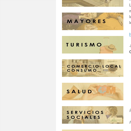
m
l
l
¡
¡