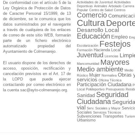
De conformidad con el artículo 5 de la
Actividades de Juventud
Actividades
Deportivas
Animales
Arbolado
Carrera
Ley Orgánica de Protección de Datos
Popular
Centro de Salud
Centros
de Caracter Personal 15/1999, de 13
Comercio
Comunicaci
de diciembre, se le comunica que los
Cultura
Deport
datos suministrados por el navegante
Desarrollo Local
a través de cualquiera de los enlaces
Educación
de correo de este sitio WEB, formarán
Empleo
Emp
parte de un fichero electrónico
Festejos
automatizado propiedad del
Escolarización
Hacienda Local
Formación
Ayuntamiento de Colmenarejo.
Juventud
Limpi
Licencias
Mayores
El usuario dispone de los derechos de
Mancomunidad
Medio ambiente
acceso, oposición, rectificación y
Medio
cancelación previstos en el Art. 17 de
Obras 
Mujer
Rústico
Normativa
la LOPD que puede ejercer
servicios
Oficina Técnica
Participación Ciudadana
contactando por correo electrónico en
P
Local
Polideportivo
Presupuesto
Resid
la cuenta
sac@ayto-colmenarejo.org
.
Seguridad
Sanidad
Ciudadana
Segurid
vial
Servici
Serv. Sociales y Mayor
Sociales
Servicios Técnicos
Subvenciones
Transportes
Turis
Urbanismo