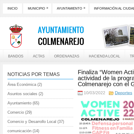
»
»
INICIO
MUNICIPIO
AYUNTAMIENTO
INFORMACIÓN AL CIUD
BANDOS
ACTAS
ORDENANZAS
HACIENDA LOCAL
T
Finaliza “Women Act
NOTICIAS POR TEMAS
actividad de la prog
Colmenarejo con el G
Área Económica
(2)
10/03/2022
Deportes
Asuntos sociales
(2)
Ayuntamiento
(65)
Comercio
(29)
Comercio y Desarrollo Local
(37)
comunicación
(14)