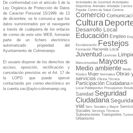
De conformidad con el artículo 5 de la
Actividades de Juventud
Actividades
Deportivas
Animales
Arbolado
Carrera
Ley Orgánica de Protección de Datos
Popular
Centro de Salud
Centros
de Caracter Personal 15/1999, de 13
Comercio
Comunicaci
de diciembre, se le comunica que los
Cultura
Deport
datos suministrados por el navegante
Desarrollo Local
a través de cualquiera de los enlaces
Educación
de correo de este sitio WEB, formarán
Empleo
Emp
parte de un fichero electrónico
Festejos
automatizado propiedad del
Escolarización
Hacienda Local
Formación
Ayuntamiento de Colmenarejo.
Juventud
Limpi
Licencias
Mayores
El usuario dispone de los derechos de
Mancomunidad
Medio ambiente
acceso, oposición, rectificación y
Medio
cancelación previstos en el Art. 17 de
Obras 
Mujer
Rústico
Normativa
la LOPD que puede ejercer
servicios
Oficina Técnica
Participación Ciudadana
contactando por correo electrónico en
P
Local
Polideportivo
Presupuesto
Resid
la cuenta
sac@ayto-colmenarejo.org
.
Seguridad
Sanidad
Ciudadana
Segurid
vial
Servici
Serv. Sociales y Mayor
Sociales
Servicios Técnicos
Subvenciones
Transportes
Turis
Urbanismo