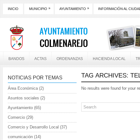
»
»
INICIO
MUNICIPIO
AYUNTAMIENTO
INFORMACIÓN AL CIUD
BANDOS
ACTAS
ORDENANZAS
HACIENDA LOCAL
T
TAG ARCHIVES:
TE
NOTICIAS POR TEMAS
Área Económica
(2)
No results were found for your r
Asuntos sociales
(2)
Ayuntamiento
(65)
Comercio
(29)
Comercio y Desarrollo Local
(37)
comunicación
(14)