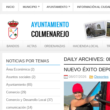
»
»
INICIO
MUNICIPIO
AYUNTAMIENTO
INFORMACIÓN AL CIUD
BANDOS
ACTAS
ORDENANZAS
HACIENDA LOCAL
T
DAILY ARCHIVES:
0
NOTICIAS POR TEMAS
NUEVO ÉXITO DEP
Área Económica
(2)
08/07/2026
Deportes
Asuntos sociales
(2)
Ayuntamiento
(65)
Comercio
(29)
Comercio y Desarrollo Local
(37)
comunicación
(14)