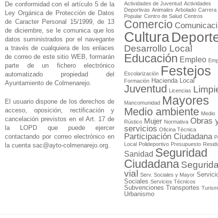
De conformidad con el artículo 5 de la
Actividades de Juventud
Actividades
Deportivas
Animales
Arbolado
Carrera
Ley Orgánica de Protección de Datos
Popular
Centro de Salud
Centros
de Caracter Personal 15/1999, de 13
Comercio
Comunicaci
de diciembre, se le comunica que los
Cultura
Deport
datos suministrados por el navegante
Desarrollo Local
a través de cualquiera de los enlaces
Educación
de correo de este sitio WEB, formarán
Empleo
Emp
parte de un fichero electrónico
Festejos
automatizado propiedad del
Escolarización
Hacienda Local
Formación
Ayuntamiento de Colmenarejo.
Juventud
Limpi
Licencias
Mayores
El usuario dispone de los derechos de
Mancomunidad
Medio ambiente
acceso, oposición, rectificación y
Medio
cancelación previstos en el Art. 17 de
Obras 
Mujer
Rústico
Normativa
la LOPD que puede ejercer
servicios
Oficina Técnica
Participación Ciudadana
contactando por correo electrónico en
P
Local
Polideportivo
Presupuesto
Resid
la cuenta
sac@ayto-colmenarejo.org
.
Seguridad
Sanidad
Ciudadana
Segurid
vial
Servici
Serv. Sociales y Mayor
Sociales
Servicios Técnicos
Subvenciones
Transportes
Turis
Urbanismo