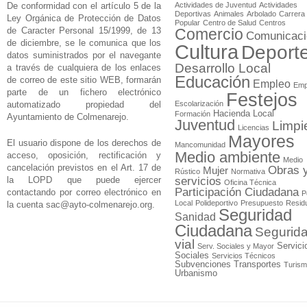
De conformidad con el artículo 5 de la
Actividades de Juventud
Actividades
Deportivas
Animales
Arbolado
Carrera
Ley Orgánica de Protección de Datos
Popular
Centro de Salud
Centros
de Caracter Personal 15/1999, de 13
Comercio
Comunicaci
de diciembre, se le comunica que los
Cultura
Deport
datos suministrados por el navegante
Desarrollo Local
a través de cualquiera de los enlaces
Educación
de correo de este sitio WEB, formarán
Empleo
Emp
parte de un fichero electrónico
Festejos
automatizado propiedad del
Escolarización
Hacienda Local
Formación
Ayuntamiento de Colmenarejo.
Juventud
Limpi
Licencias
Mayores
El usuario dispone de los derechos de
Mancomunidad
Medio ambiente
acceso, oposición, rectificación y
Medio
cancelación previstos en el Art. 17 de
Obras 
Mujer
Rústico
Normativa
la LOPD que puede ejercer
servicios
Oficina Técnica
Participación Ciudadana
contactando por correo electrónico en
P
Local
Polideportivo
Presupuesto
Resid
la cuenta
sac@ayto-colmenarejo.org
.
Seguridad
Sanidad
Ciudadana
Segurid
vial
Servici
Serv. Sociales y Mayor
Sociales
Servicios Técnicos
Subvenciones
Transportes
Turis
Urbanismo