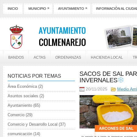
»
»
INICIO
MUNICIPIO
AYUNTAMIENTO
INFORMACIÓN AL CIUD
BANDOS
ACTAS
ORDENANZAS
HACIENDA LOCAL
T
SACOS DE SAL PAR
NOTICIAS POR TEMAS
INVERNALES
Área Económica
(2)
20/11/2025
Medio Am
Asuntos sociales
(2)
Ayuntamiento
(65)
Comercio
(29)
Comercio y Desarrollo Local
(37)
comunicación
(14)