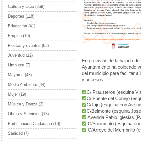
Cultura y Ocio
(259)
Deportes
(118)
Educación
(41)
Empleo
(10)
Fiestas y eventos
(93)
Juventud
(12)
En previsión de la bajada d
Limpieza
(7)
Ayuntamiento ha colocado var
del municipio para facilitar a
Mayores
(43)
y accesos:
Medio Ambiente
(44)
C/ Prausteros (esquina Vis
Mujer
(19)
C/ Fuente del Conejo (esq
Música y Danza
(2)
C/Tajo (esquina con Avenid
C/Belmonte (esquina Josel
Obras y Servicios
(13)
Avenida Pablo Iglesias (P
Participación Ciudadana
(18)
C/Sarmiento (esquina con
C/Arroyo del Membrillo (e
Sanidad
(7)