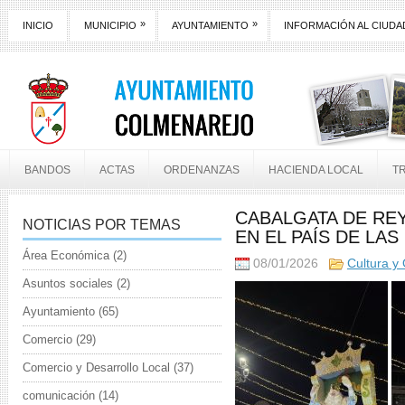
»
»
INICIO
MUNICIPIO
AYUNTAMIENTO
INFORMACIÓN AL CIUD
BANDOS
ACTAS
ORDENANZAS
HACIENDA LOCAL
T
CABALGATA DE REY
NOTICIAS POR TEMAS
EN EL PAÍS DE LAS
Área Económica
(2)
08/01/2026
Cultura y
Asuntos sociales
(2)
Ayuntamiento
(65)
Comercio
(29)
Comercio y Desarrollo Local
(37)
comunicación
(14)