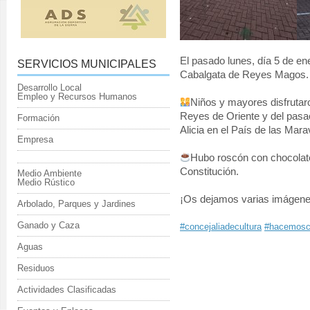
El pasado lunes, día 5 de en
SERVICIOS MUNICIPALES
Cabalgata de Reyes Magos.
Desarrollo Local
Empleo y Recursos Humanos
Niños y mayores disfrutaro
Reyes de Oriente y del pasa
Formación
Alicia en el País de las Marav
Empresa
Hubo roscón con chocolate,
Constitución.
Medio Ambiente
Medio Rústico
¡Os dejamos varias imágene
Arbolado, Parques y Jardines
Ganado y Caza
#concejaliadecultura
#hacemosc
Aguas
Residuos
Actividades Clasificadas