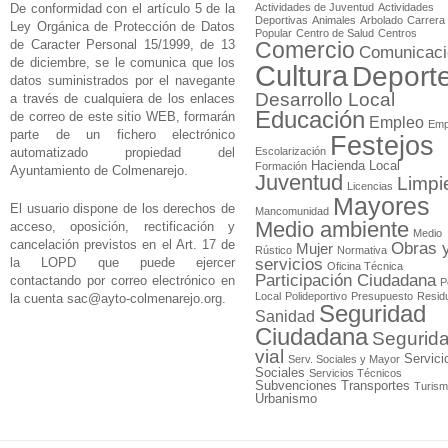
De conformidad con el artículo 5 de la
Actividades de Juventud
Actividades
Deportivas
Animales
Arbolado
Carrera
Ley Orgánica de Protección de Datos
Popular
Centro de Salud
Centros
de Caracter Personal 15/1999, de 13
Comercio
Comunicaci
de diciembre, se le comunica que los
Cultura
Deport
datos suministrados por el navegante
Desarrollo Local
a través de cualquiera de los enlaces
Educación
de correo de este sitio WEB, formarán
Empleo
Emp
parte de un fichero electrónico
Festejos
automatizado propiedad del
Escolarización
Hacienda Local
Formación
Ayuntamiento de Colmenarejo.
Juventud
Limpi
Licencias
Mayores
El usuario dispone de los derechos de
Mancomunidad
Medio ambiente
acceso, oposición, rectificación y
Medio
cancelación previstos en el Art. 17 de
Obras 
Mujer
Rústico
Normativa
la LOPD que puede ejercer
servicios
Oficina Técnica
Participación Ciudadana
contactando por correo electrónico en
P
Local
Polideportivo
Presupuesto
Resid
la cuenta
sac@ayto-colmenarejo.org
.
Seguridad
Sanidad
Ciudadana
Segurid
vial
Servici
Serv. Sociales y Mayor
Sociales
Servicios Técnicos
Subvenciones
Transportes
Turis
Urbanismo